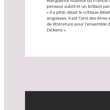
Marguerite Audoux ou Francis de
penseur subtil et un brillant pe
« Il a pitié, disait le critique B
angoisses. Il est l’ami des être
de littérature pour l’ensemble
Dickens ».