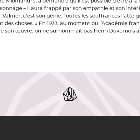
 Miomandre, a démontré qu’il est possible d’être à la
rsonnage – il aura frappé par son empathie et son intérê
inet-Valmer, c’est son génie. Toutes les souffrances l’atteig
s et des choses. » En 1933, au moment où l’Académie fran
 de son œuvre, on ne surnommait pas Henri Duvernois 