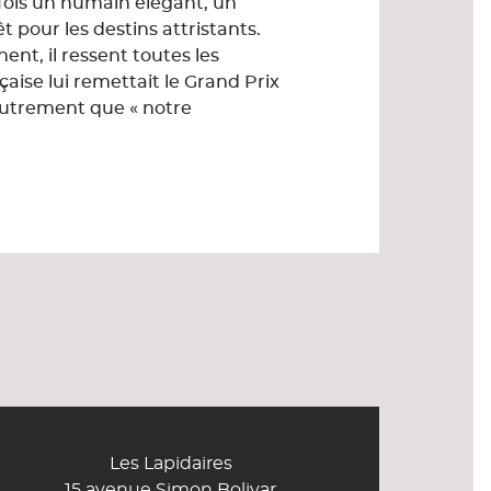
 fois un humain élégant, un
t pour les destins attristants.
nent, il ressent toutes les
çaise lui remettait le Grand Prix
autrement que « notre
Les Lapidaires
15 avenue Simon Bolivar